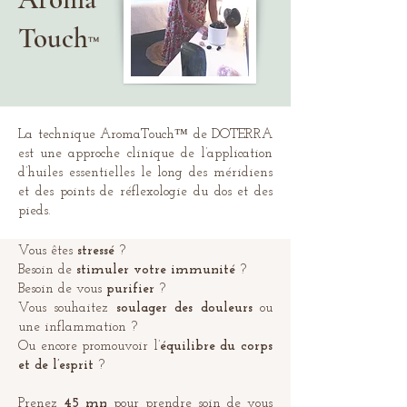
Touch
™
La technique AromaTouch™ de DOTERRA
est une approche clinique de l’application
d’huiles essentielles le long des méridiens
et des points de réflexologie du dos et des
pieds.
Vous êtes
stressé
?
Besoin de
stimuler votre immunité
?
Besoin de vous
purifier
?
Vous souhaitez
soulager des douleurs
ou
une inflammation ?
Ou encore promouvoir l’
équilibre du corps
et de l’esprit
?
Prenez
45 mn
pour prendre soin de vous