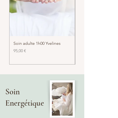
Soin adulte 1h00 Yvelines
Soin énergétique enf
ou Yvelines
Prix
95,00 €
Prix
80,00 €
Soin
Energétique