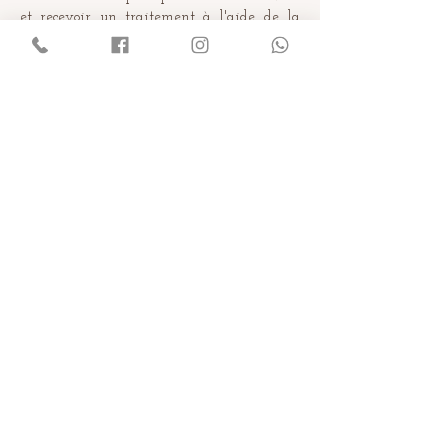
et recevoir un traitement à l'aide de la
technique
AromaTouch™
?
Comment ça marche ?
Contrairement au massage traditionnel, la
technique
AromaTouch™
utilise huit
huiles qui favorisent la relaxation,
soulagent du stress, offrent un soutien
immunitaire, diminuent la douleur et
l’inflammation et élèvent l’humeur.
Grâce à une technique d’application
spécifique, les huiles stimulent
l’homéostasie dans le corps par
l’intermédiaire des lignes d’énergie ou
méridiens
Bien qu’une technique douce, elle est
extrêmement relaxant et énergisant en
même temps.
Cette technique utilise exclusivement les
huiles essentielles certifiées et pures de