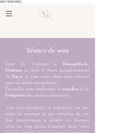
AW-734915851
Séance de soin
Dans les Yvelines à
Neauphle-le-
Château
ou dans le 9ème arrondissement
de
Paris
, je vous reçois dans mon cabinet
pour un bilan énergétique.
Ensemble nous établissons le
nombre
et la
fréquence
des séances nécessaires.
Vous êtes allongé(e) et habillé(e) sur une
table de massage et par détection de vos
flux énergétiques, ​je détecte les blocages
et/ou les trop pleins d’énergie dans votre
corps. Je rétablis dans un premier temps les