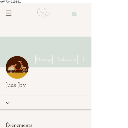
AW-734915851
Plus d'actions
Message
S'abonner
June Joy
Événements