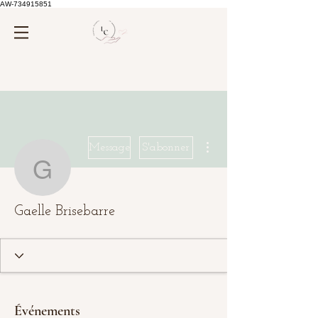
AW-734915851
Plus d'actions
Message
S'abonner
Gaelle Brisebarre
Gaelle Brisebarre
Événements